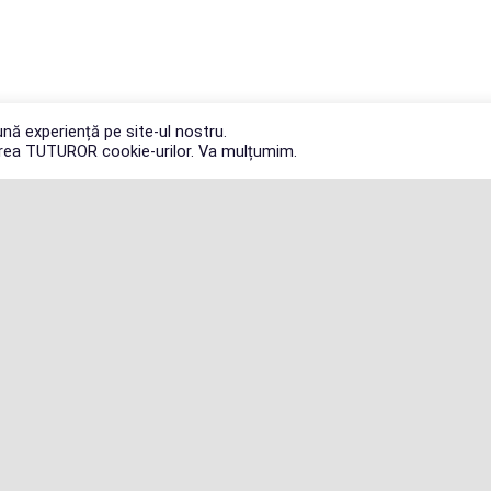
nă experiență pe site-ul nostru.
zarea TUTUROR cookie-urilor. Va mulțumim.
Acasa
Concept
Despre noi
Contact