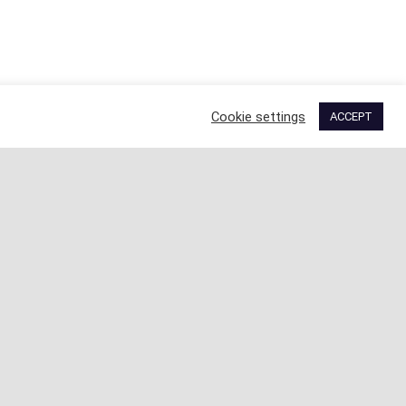
Cookie settings
ACCEPT
ANPC
ANCOM
Politica Cookies
Termeni şi condiţii
Politică de confidentialitate