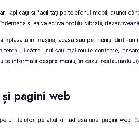
, aplicaţii şi facilităţi pe telefonul mobil, atunci c
la îndemana și ea va activa profilul vibrații, dezactive
fi amplasată în maşină, acasă sau pe meniul dintr-un re
terea lui către unul sau mai multe contacte, lansarea
lte informații despre meniu, în cazul restaurantului)
 și pagini web
e un telefon pe altul ori adresa unei pagini web. 
.