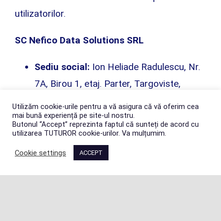
utilizatorilor.
SC Nefico Data Solutions SRL
Sediu social:
Ion Heliade Radulescu, Nr.
7A, Birou 1, etaj. Parter, Targoviste,
Dambovita
Utilizăm cookie-urile pentru a vă asigura că vă oferim cea
mai bună experiență pe site-ul nostru.
Email:
office@nefico.ro
Butonul “Accept” reprezinta faptul că sunteți de acord cu
Tel:
utilizarea TUTUROR cookie-urilor. Va mulțumim.
Com:
J15/167/2021
Cookie settings
ACCEPT
Cod fiscal:
43692371